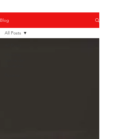
Blog
All Posts
All Posts
Historias
detrás del
producto
Recetas