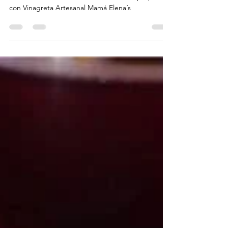
Mamá Elena´s
Receta de la deliciosa Ensalada Familiar preparada
con Vinagreta Artesanal Mamá Elena´s